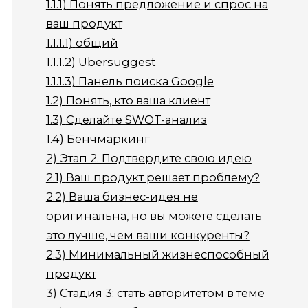
1.1.1)
Понять предложение и спрос на
ваш продукт
1.1.1.1)
общий
1.1.1.2)
Ubersuggest
1.1.1.3)
Панель поиска Google
1.2)
Понять, кто ваша клиент
1.3)
Сделайте SWOT-анализ
1.4)
Бенчмаркинг
2)
Этап 2. Подтвердите свою идею
2.1)
Ваш продукт решает проблему?
2.2)
Ваша бизнес-идея не
оригинальна, но вы можете сделать
это лучше, чем ваши конкуренты?
2.3)
Минимальный жизнеспособный
продукт
3)
Стадия 3: стать авторитетом в теме