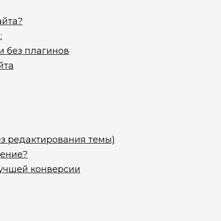
айта?
:
 без плагинов
йта
без редактирования темы)
щение?
учшей конверсии