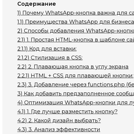
Содержание
1)
Почему WhatsApp-кнопка важна для с
1.1)
Преимущества WhatsApp для бизнеса
2)
Способы добавления WhatsApp-кнопки
2.1)
1. Простая HTML-кнопка в шаблоне са
2.1.1)
Код для вставки:
2.1.2)
Стилизация в CSS:
2.2)
2. Плавающая кнопка в углу экрана
2.2.1)
HTML + CSS для плавающей кнопки:
2.3)
3. Добавление через functions.php (
3)
Как добавить предзаполненное сооб
4)
Оптимизация WhatsApp-кнопки для л
4.1)
1. Где лучше разместить кнопку?
4.2)
2. Какой дизайн выбрать?
4.3)
3. Анализ эффективности