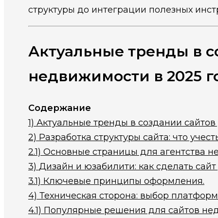
структуры до интеграции полезных инст
Актуальные тренды в с
недвижимости в 2025 г
Содержание
1)
Актуальные тренды в создании сайтов 
2)
Разработка структуры сайта: что учест
2.1)
Основные страницы для агентства н
3)
Дизайн и юзабилити: как сделать сай
3.1)
Ключевые принципы оформления.
4)
Техническая сторона: выбор платформы
4.1)
Популярные решения для сайтов не