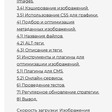
Images.
3.4)
Кэширование изображений.
3.5)
Использование CSS для графики.
4)
Подбор и оптимизация
метаданных изображений.
4.1)
Названия файлов.
4.2)
ALT-теги.
4.3)
Описание и теги.
5)
Инструменты и плагины для
оптимизации изображений.
5.1)
Плагины для CMS.
5.2)
Онлайн-сервисы.
6)
Проведение тестов.
7)
Регулярное обновление стратегии.
8)
Вывод.
Скорость загрузки: Изображения