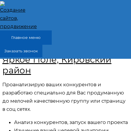
Перейти к содержимому
Ведение, продвижение
Главное меню
группы, страницы вк, ок,
Заказать звонок
Яркое Поле, Кировский
район
Проанализирую ваших конкурентов и
разработаю специально для Вас продуманную
до мелочей качественную группу или страницу
в соц сетях.
Анализ конкурентов, запуск вашего проекта
Изучение вашей целевой аудитории