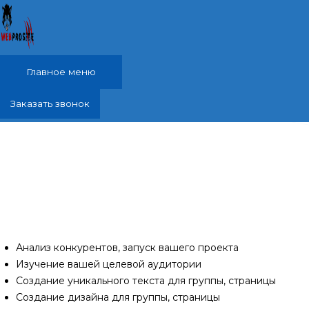
Перейти к содержимому
Главное меню
Заказать звонок
Ведение, продвижение группы, страницы вк,
ок, Кировское, Кировский район
Проанализирую ваших конкурентов и разработаю
специально для Вас продуманную до мелочей
качественную группу или страницу в соц сетях.
Анализ конкурентов, запуск вашего проекта
Изучение вашей целевой аудитории
Создание уникального текста для группы, страницы
Создание дизайна для группы, страницы