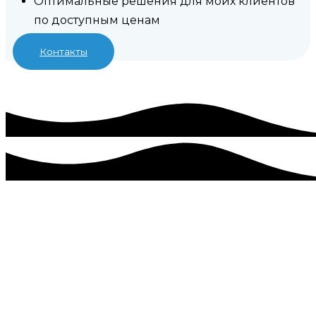
Оптимальные решения для моих клиентов
по доступным ценам
Контакты
Разработка, создание сайта в
Раздольном, цена под ключ.
Имею большой опыт в разработке сайтов. Создание
сайтов одно из приоритетных для меня