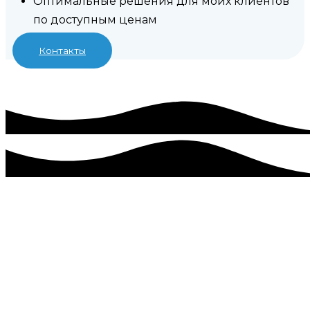
Оптимальные решения для моих клиентов
по доступным ценам
Контакты
Разработка, создание сайта в
Грэсовском, цена под ключ.
Имею большой опыт в разработке сайтов. Создание
сайтов одно из приоритетных для меня