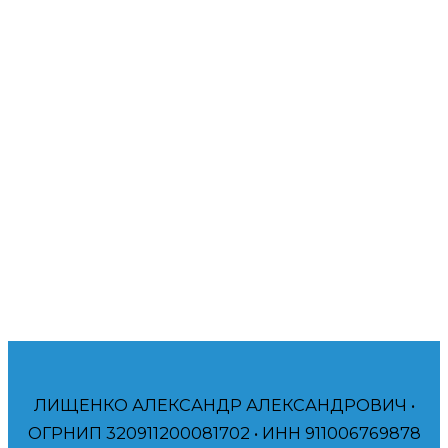
амбициозным компаниям и частным лицам, таким
как вы, получать больше прибыли. Буду рад помочь
вам!
Помогаю компаниям и частным лицам
достичь своих финансовых и брендинговых
целей. Договор, Гарантия
ЛИЩЕНКО АЛЕКСАНДР АЛЕКСАНДРОВИЧ •
ОГРНИП 320911200081702 • ИНН 911006769878