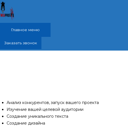
Перейти к содержимому
Главное меню
Заказать звонок
Реклама в интернете, яндекс директ, Ялта,
городской округ Ялта
Проанализирую ваших конкурентов и разработаю
специально для Вас продуманную до мелочей
качественную рекламу в интернете, яндекс директ.
Анализ конкурентов, запуск вашего проекта
Изучение вашей целевой аудитории
Создание уникального текста
Создание дизайна