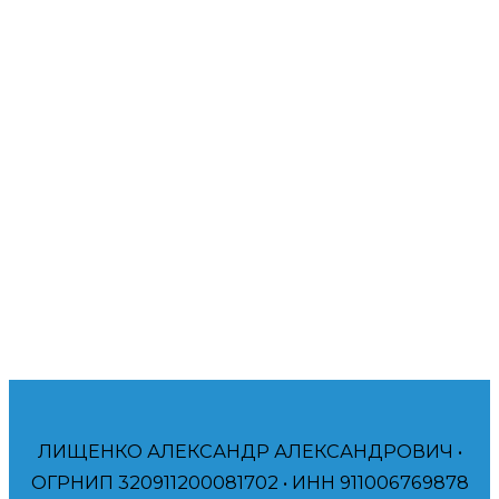
амбициозным компаниям и частным лицам, таким
как вы, получать больше прибыли. Буду рад помочь
вам!
Помогаю компаниям и частным лицам
достичь своих финансовых и брендинговых
целей. Договор, Гарантия
ЛИЩЕНКО АЛЕКСАНДР АЛЕКСАНДРОВИЧ •
ОГРНИП 320911200081702 • ИНН 911006769878