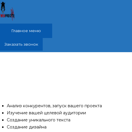
Перейти к содержимому
Главное меню
Заказать звонок
Реклама в интернете, яндекс директ,
Советский, Советский район
Проанализирую ваших конкурентов и разработаю
специально для Вас продуманную до мелочей
качественную рекламу в интернете, яндекс директ.
Анализ конкурентов, запуск вашего проекта
Изучение вашей целевой аудитории
Создание уникального текста
Создание дизайна