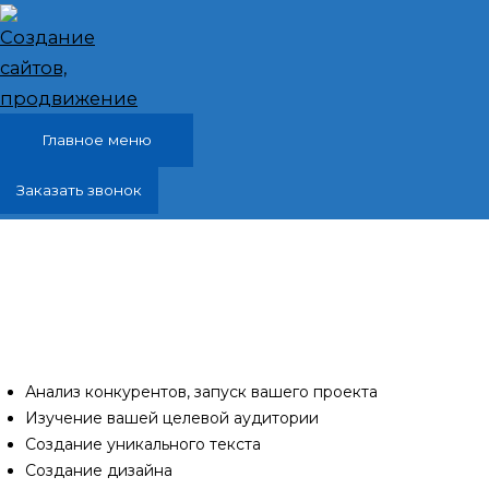
Перейти к содержимому
Главное меню
Заказать звонок
Реклама в интернете, яндекс директ, Петровка
Красногвардейский район
Проанализирую ваших конкурентов и разработаю
специально для Вас продуманную до мелочей
качественную рекламу в интернете, яндекс директ.
Анализ конкурентов, запуск вашего проекта
Изучение вашей целевой аудитории
Создание уникального текста
Создание дизайна