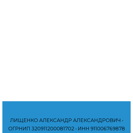
амбициозным компаниям и частным лицам, таким
как вы, получать больше прибыли. Буду рад помочь
вам!
Помогаю компаниям и частным лицам
достичь своих финансовых и брендинговых
целей. Договор, Гарантия
ЛИЩЕНКО АЛЕКСАНДР АЛЕКСАНДРОВИЧ •
ОГРНИП 320911200081702 • ИНН 911006769878