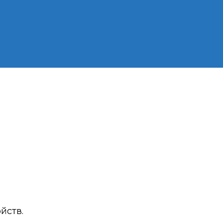
ишник,
сер
етоды разработки,
ребностям и
йств.