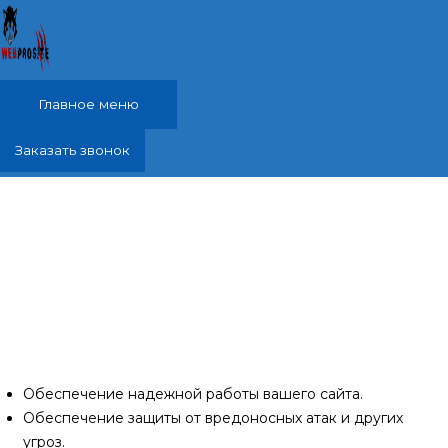
Перейти к содержимому
Главное меню
Заказать звонок
Обслуживание и ведение сайтов, техническая
поддержка Яркое Поле, Кировский район
Осуществление администрирования, техподдержки и
обслуживания сайтов, чрезвычайно важно для
эффективного функционирования вашего веб-ресурса и
в целом для успешного онлайн-присутствия вашего
бизнеса.
Обеспечение надежной работы вашего сайта.
Обеспечение защиты от вредоносных атак и других
угроз.