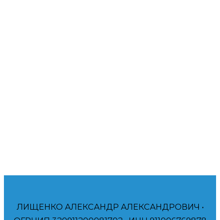
веб-ресурсов. Современный бизнес все больше
осознает необходимость поддержания своих
онлайн-платформ в отличном состоянии. Буду рад
помочь вам!
Помогаю компаниям и частным лицам
достичь своих финансовых и брендинговых
целей.
ЛИЩЕНКО АЛЕКСАНДР АЛЕКСАНДРОВИЧ •