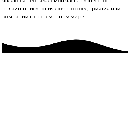
являются неотъемлемой частью успешного
онлайн-присутствия любого предприятия или
компании в современном мире.
Обслуживание и ведение сайтов, техническая
поддержка Яркое Поле, Кировский район
Приветствую! Меня зовут Александр. Я удаленно
помогаю амбициозным компаниям и частным
лицам, таким как вы, получать больше прибыли.
Администрирование, техподдержка и обслуживание
сайтов – это важные аспекты, обеспечивающие
эффективное и бесперебойное функционирование