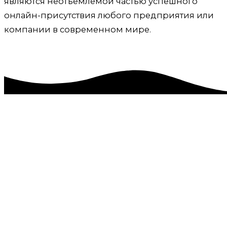
являются неотъемлемой частью успешного
онлайн-присутствия любого предприятия или
компании в современном мире.
Обслуживание и ведение сайтов, техническая
поддержка Степное, Первомайский район
Приветствую! Меня зовут Александр. Я удаленно
помогаю амбициозным компаниям и частным
лицам, таким как вы, получать больше прибыли.
Администрирование, техподдержка и обслуживание
сайтов – это важные аспекты, обеспечивающие
эффективное и бесперебойное функционирование