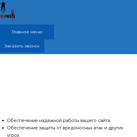
Перейти к содержимому
Главное меню
Заказать звонок
Обслуживание и ведение сайтов, техническая
поддержка Степное, Первомайский район
Осуществление администрирования, техподдержки и
обслуживания сайтов, чрезвычайно важно для
эффективного функционирования вашего веб-ресурса и
в целом для успешного онлайн-присутствия вашего
бизнеса.
Обеспечение надежной работы вашего сайта.
Обеспечение защиты от вредоносных атак и других
угроз.