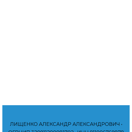
веб-ресурсов. Современный бизнес все больше
осознает необходимость поддержания своих
онлайн-платформ в отличном состоянии. Буду рад
помочь вам!
Помогаю компаниям и частным лицам
достичь своих финансовых и брендинговых
целей.
ЛИЩЕНКО АЛЕКСАНДР АЛЕКСАНДРОВИЧ •