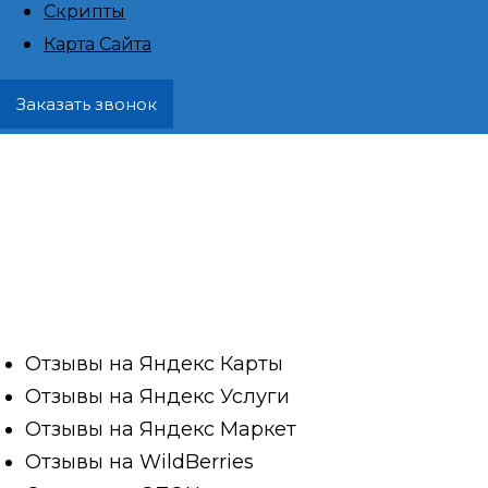
Скрипты
Михайловка, 
Карта Сайта
Заказать звонок
район
Покупка отзывов и написание статей – это 
сегодня активно используется предприни
компаниями для улучшения своей репутац
Отзывы на Яндекс Карты
Отзывы на Яндекс Услуги
Отзывы на Яндекс Маркет
Отзывы на WildBerries