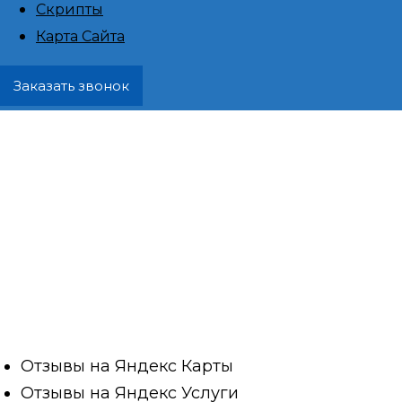
Скрипты
Изобильн
Карта Сайта
Заказать звонок
городской 
Алушт
Покупка отзывов и написание статей – это 
сегодня активно используется предприни
компаниями для улучшения своей репутац
Отзывы на Яндекс Карты
Отзывы на Яндекс Услуги