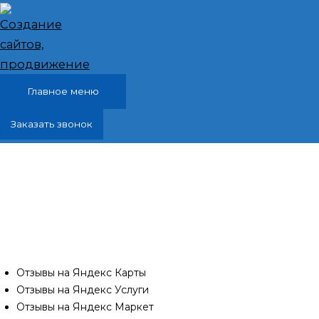
Перейти к содержимому
Главное меню
Заказать звонок
Написать яндекс отзывы, накрутка удаленно
Фонтаны, Симферопольский район
Покупка отзывов и написание статей – это практика,
которая сегодня активно используется
предпринимателями и компаниями для улучшения своей
репутации в интернете.
Отзывы на Яндекс Карты
Отзывы на Яндекс Услуги
Отзывы на Яндекс Маркет