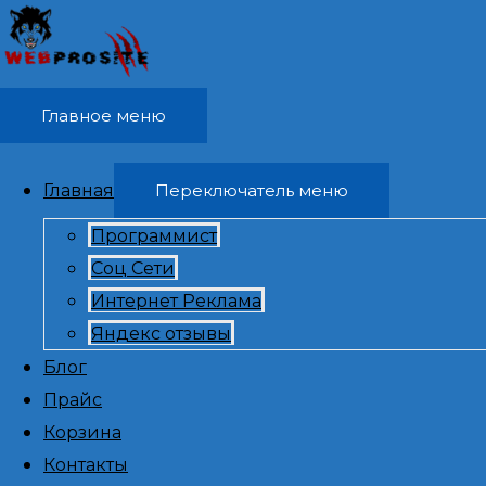
Перейти к содержимому
Главное меню
Главная
Переключатель меню
Программист
Соц Сети
Написать я
Интернет Реклама
Яндекс отзывы
отзывы, на
Блог
Прайс
Корзина
удаленно Аз
Контакты