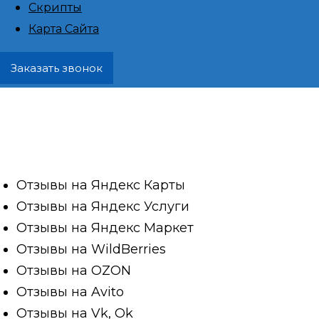
Скрипты
Джанкойский
Карта Сайта
Заказать звонок
Покупка отзывов и написание статей – это 
сегодня активно используется предприни
компаниями для улучшения своей репутац
Отзывы на Яндекс Карты
Отзывы на Яндекс Услуги
Отзывы на Яндекс Маркет
Отзывы на WildBerries
Отзывы на OZON
Отзывы на Avito
Отзывы на Vk, Ok