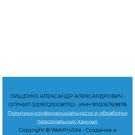
Приветствую! Меня зовут Александр. Я специалист
в продвижении бизнеса на Авито – авитолог.
Помогаю амбициозным компаниям и частным
лицам, таким как вы, получать больше прибыли.
Ваш авитолог, Александр. Буду рад помочь вам!
ЛИЩЕНКО АЛЕКСАНДР АЛЕКСАНДРОВИЧ •
ОГРНИП 320911200081702 • ИНН 911006769878
Политика конфиденциальности и обработки
персональных данных.
Copyright © WebProSite - Создание и