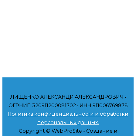
Приветствую! Меня зовут Александр. Я специалист
в продвижении бизнеса на Авито – авитолог.
Помогаю амбициозным компаниям и частным
лицам, таким как вы, получать больше прибыли.
Ваш авитолог, Александр. Буду рад помочь вам!
ЛИЩЕНКО АЛЕКСАНДР АЛЕКСАНДРОВИЧ •
ОГРНИП 320911200081702 • ИНН 911006769878
Политика конфиденциальности и обработки
персональных данных.
Copyright © WebProSite - Создание и