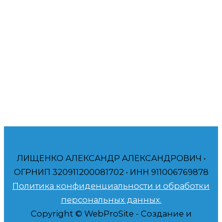
Приветствую! Меня зовут Александр. Я специалист
в продвижении бизнеса на Авито – авитолог.
Помогаю амбициозным компаниям и частным
лицам, таким как вы, получать больше прибыли.
Ваш авитолог, Александр. Буду рад помочь вам!
ЛИЩЕНКО АЛЕКСАНДР АЛЕКСАНДРОВИЧ •
ОГРНИП 320911200081702 • ИНН 911006769878
Политика конфиденциальности и обработки
персональных данных.
Copyright © WebProSite - Создание и